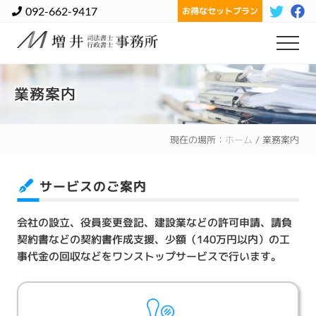
Menu
Skip
Skip
092-662-9417
お得なセットプラン
B
to
to
H
main
footer
Menu
登
content
記
か
業務案内
ら
許
認
現在の場所：
ホーム
/
業務案内
可
申
請
サービスのご案内
ま
で
一
会社の設立、役員変更登記、建設業などの許可申請、請負
括
契約書などの契約書作成支援、
少額（140万円以内）の工
で
お
事代金の回収などをワンストップサービスで行います。
引
き
受
け