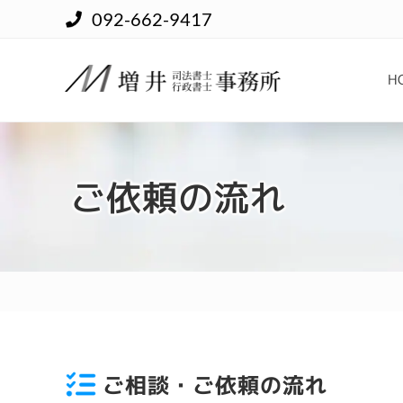
Skip
Skip
Skip
092-662-9417
to
to
to
right
main
footer
H
header
content
navigation
登
記
か
ら
ご依頼の流れ
許
認
可
申
請
ま
で
一
括
で
お
ご相談・ご依頼の流れ
引